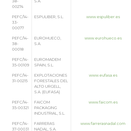
38-
S.A.
00274
PEFC/14-
ESPULIBER, S.L.
www.espuliber.es
33-
00077
PEFC/14-
EUROHUECO,
www.eurohueco.es
38-
S.A.
00018
PEFC/14-
EUROMADEM
35-00109
SPAIN, S.L.
PEFC/14-
EXPLOTACIONES
www.eufasa.es
31-00215
FORESTALES DEL
ALTO URGELL,
S.A. (EUFASA)
PEFC/14-
FAICOM
www.faicom.es
35-00321
PACKAGING
INDUSTRIAL, S.L.
PEFC/14-
FARRERAS
www.farrerasnadal.com
37-00031
NADAL, S.A.