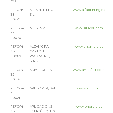
37-00111
PEFC714-
ALFAPRINTING,
www.alfaprinting.es
38-
S.L.
00279
PEFC/14-
ALIER, S.A.
www.aliersa.com
33-
00070
PEFC/14-
ALZAMORA
www.alzamora.es
35-
CARTON
00087
PACKAGING,
S.A.U.
PEFC/14-
AMAT FUST, SL
www.amatfust.com
35-
00432
PEFC/14-
APLI PAPER, SAU
www.apli.com
38-
00021
PEFC/14-
APLICACIONS
www.enerbio.es
35-
ENERGÈTIQUES