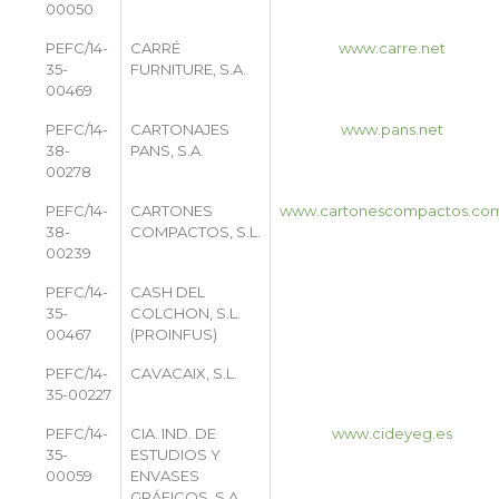
00050
PEFC/14-
CARRÉ
www.carre.net
35-
FURNITURE, S.A.
00469
PEFC/14-
CARTONAJES
www.pans.net
38-
PANS, S.A.
00278
PEFC/14-
CARTONES
www.cartonescompactos.co
38-
COMPACTOS, S.L.
00239
PEFC/14-
CASH DEL
35-
COLCHON, S.L.
00467
(PROINFUS)
PEFC/14-
CAVACAIX, S.L.
35-00227
PEFC/14-
CIA. IND. DE
www.cideyeg.es
35-
ESTUDIOS Y
00059
ENVASES
GRÁFICOS, S.A.