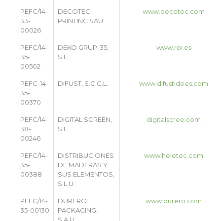
PEFC/14-
DECOTEC
www.decotec.com
33-
PRINTING SAU
00026
PEFC/14-
DEKO GRUP-35,
www.roi.es
35-
S.L.
00502
PEFC-14-
DIFUST, S.C.C.L.
www.difustidees.com
35-
00370
PEFC/14-
DIGITAL SCREEN,
digitalscree.com
38-
S.L.
00246
PEFC/14-
DISTRIBUCIONES
www.heletec.com
35-
DE MADERAS Y
00388
SUS ELEMENTOS,
S.L.U.
PEFC/14-
DURERO
www.durero.com
35-00130
PACKAGING,
S.A.U