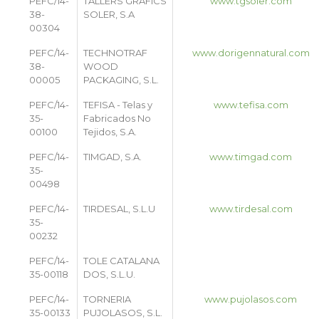
PEFC/14-
TALLERS GRÀFICS
www.tgsoler.com
38-
SOLER, S.A
00304
PEFC/14-
TECHNOTRAF
www.dorigennatural.com
38-
WOOD
00005
PACKAGING, S.L.
PEFC/14-
TEFISA - Telas y
www.tefisa.com
35-
Fabricados No
00100
Tejidos, S.A.
PEFC/14-
TIMGAD, S.A.
www.timgad.com
35-
00498
PEFC/14-
TIRDESAL, S.L.U
www.tirdesal.com
35-
00232
PEFC/14-
TOLE CATALANA
35-00118
DOS, S.L.U.
PEFC/14-
TORNERIA
www.pujolasos.com
35-00133
PUJOLASOS, S.L.