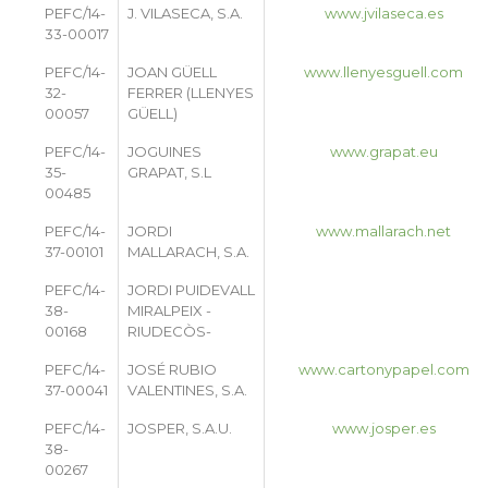
PEFC/14-
J. VILASECA, S.A.
www.jvilaseca.es
33-00017
PEFC/14-
JOAN GÜELL
www.llenyesguell.com
32-
FERRER (LLENYES
00057
GÜELL)
PEFC/14-
JOGUINES
www.grapat.eu
35-
GRAPAT, S.L
00485
PEFC/14-
JORDI
www.mallarach.net
37-00101
MALLARACH, S.A.
PEFC/14-
JORDI PUIDEVALL
38-
MIRALPEIX -
00168
RIUDECÒS-
PEFC/14-
JOSÉ RUBIO
www.cartonypapel.com
37-00041
VALENTINES, S.A.
PEFC/14-
JOSPER, S.A.U.
www.josper.es
38-
00267