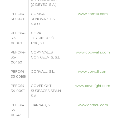
(CIDEYEG, S.A.)
PEFC/14-
COMSA
www.comsa.com
31-00318
RENOVABLES,
S.A.U
PEFC/14-
COPA
37-
DISTRIBUCIÓ
00069
1706, S.L.
PEFC/14-
COPY VALLS
www.copyvalls.com
35-
CON GELATS, S.L.
00460
PEFC/14-
CORVALL, S.L.
www.corvall.com
35-00169
PEFC/14-
COVERIGHT
www.coveright.com
34-00011
SURFACES SPAIN,
S.A.
PEFC/14-
DARNAU, S.L.
www.darnau.com
35-
00245