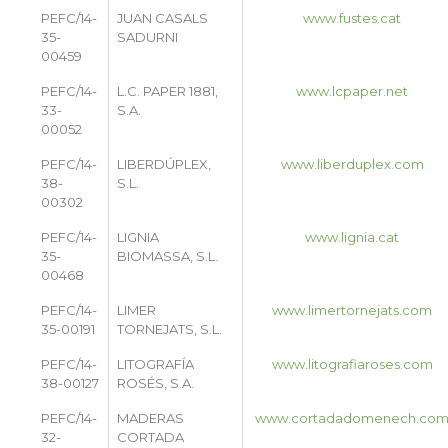
PEFC/14-
JUAN CASALS
www.fustes.cat
35-
SADURNI
00459
PEFC/14-
L.C. PAPER 1881,
www.lcpaper.net
33-
S.A.
00052
PEFC/14-
LIBERDÚPLEX,
www.liberduplex.com
38-
S.L.
00302
PEFC/14-
LIGNIA
www.lignia.cat
35-
BIOMASSA, S.L.
00468
PEFC/14-
LIMER
www.limertornejats.com
35-00191
TORNEJATS, S.L.
PEFC/14-
LITOGRAFÍA
www.litografiaroses.com
38-00127
ROSÉS, S.A.
PEFC/14-
MADERAS
www.cortadadomenech.co
32-
CORTADA