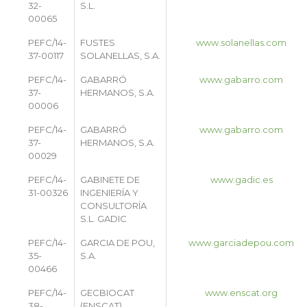
32-
S.L.
00065
PEFC/14-
FUSTES
www.solanellas.com
37-00117
SOLANELLAS, S.A.
PEFC/14-
GABARRÓ
www.gabarro.com
37-
HERMANOS, S.A.
00006
PEFC/14-
GABARRÓ
www.gabarro.com
37-
HERMANOS, S.A.
00029
PEFC/14-
GABINETE DE
www.gadic.es
31-00326
INGENIERÍA Y
CONSULTORÍA
S.L. GADIC
PEFC/14-
GARCIA DE POU,
www.garciadepou.com
35-
S.A.
00466
PEFC/14-
GECBIOCAT
www.enscat.org
38-
(ENSCAT)