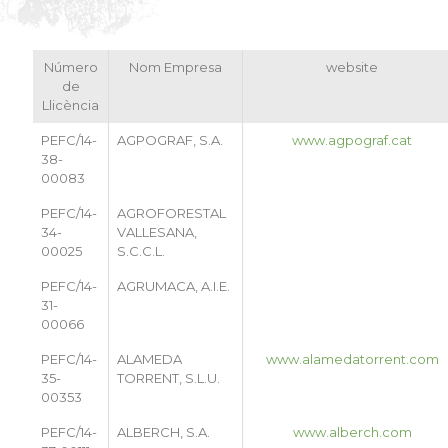
Número
Nom Empresa
website
de
Llicència
PEFC/14-
AGPOGRAF, S.A.
www.agpograf.cat
38-
00083
PEFC/14-
AGROFORESTAL
34-
VALLESANA,
00025
S.C.C.L.
PEFC/14-
AGRUMACA, A.I.E.
31-
00066
PEFC/14-
ALAMEDA
www.alamedatorrent.com
35-
TORRENT, S.L.U.
00353
PEFC/14-
ALBERCH, S.A.
www.alberch.com