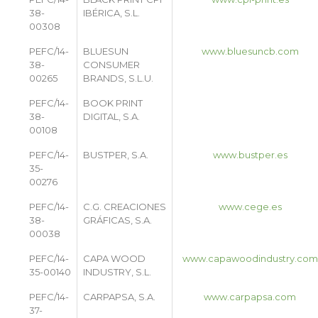
38-
IBÉRICA, S.L.
00308
PEFC/14-
BLUESUN
www.bluesuncb.com
38-
CONSUMER
00265
BRANDS, S.L.U.
PEFC/14-
BOOK PRINT
38-
DIGITAL, S.A.
00108
PEFC/14-
BUSTPER, S.A.
www.bustper.es
35-
00276
PEFC/14-
C.G. CREACIONES
www.cege.es
38-
GRÁFICAS, S.A.
00038
PEFC/14-
CAPA WOOD
www.capawoodindustry.com
35-00140
INDUSTRY, S.L.
PEFC/14-
CARPAPSA, S.A.
www.carpapsa.com
37-