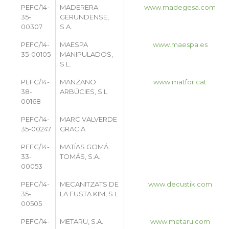
PEFC/14-
MADERERA
www.madegesa.com
35-
GERUNDENSE,
00307
S.A.
PEFC/14-
MAESPA
www.maespa.es
35-00105
MANIPULADOS,
S.L.
PEFC/14-
MANZANO
www.matfor.cat
38-
ARBÚCIES, S.L.
00168
PEFC/14-
MARC VALVERDE
35-00247
GRACIA
PEFC/14-
MATÍAS GOMÁ
33-
TOMÁS, S.A.
00053
PEFC/14-
MECANITZATS DE
www.decustik.com
35-
LA FUSTA KIM, S.L.
00505
PEFC/14-
METARU, S.A.
www.metaru.com