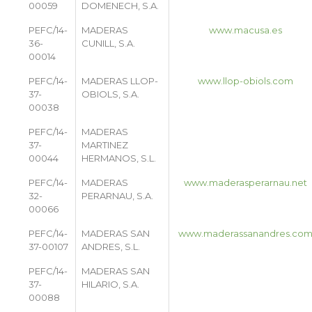
00059
DOMENECH, S.A.
PEFC/14-
MADERAS
www.macusa.es
36-
CUNILL, S.A.
00014
PEFC/14-
MADERAS LLOP-
www.llop-obiols.com
37-
OBIOLS, S.A.
00038
PEFC/14-
MADERAS
37-
MARTINEZ
00044
HERMANOS, S.L.
PEFC/14-
MADERAS
www.maderasperarnau.net
32-
PERARNAU, S.A.
00066
PEFC/14-
MADERAS SAN
www.maderassanandres.co
37-00107
ANDRES, S.L.
PEFC/14-
MADERAS SAN
37-
HILARIO, S.A.
00088