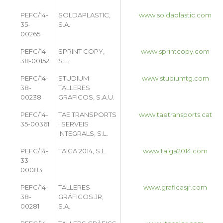
PEFC/14-
SOLDAPLASTIC,
www.soldaplastic.com
35-
S.A.
00265
PEFC/14-
SPRINT COPY,
www.sprintcopy.com
38-00152
S.L.
PEFC/14-
STUDIUM
www.studiumtg.com
38-
TALLERES
00238
GRAFICOS, S.A.U.
PEFC/14-
TAE TRANSPORTS
www.taetransports.cat
35-00361
I SERVEIS
INTEGRALS, S.L.
PEFC/14-
TAIGA 2014, S.L.
www.taiga2014.com
33-
00083
PEFC/14-
TALLERES
www.graficasjr.com
38-
GRÁFICOS JR,
00281
S.A.