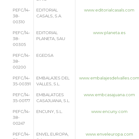
PEFC/14-
EDITORIAL
www.editorialcasals.com
38-
CASALS, S.A.
00310
PEFC/14-
EDITORIAL
www.planeta.es
38-
PLANETA, SAU
00305
PEFC/14-
EGEDSA
38-
00200
PEFC/14-
EMBALAJES DEL
www.embalajesdelvalles.co
35-00391
VALLES, S.L.
PEFC/14-
EMBALATGES
www.embcasajuana.com
35-00177
CASAJUANA, S.L.
PEFC/14-
ENCUNY, S.L.
www.encuny.com
38-
00247
PEFC/14-
ENVEL EUROPA,
www.enveleuropa.com