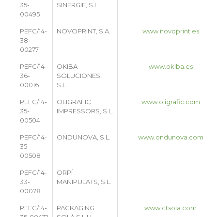
35-
SINERGIE, S.L.
00495
PEFC/14-
NOVOPRINT, S.A.
www.novoprint.es
38-
00277
PEFC/14-
OKIBA
www.okiba.es
36-
SOLUCIONES,
00016
S.L.
PEFC/14-
OLIGRAFIC
www.oligrafic.com
35-
IMPRESSORS, S.L.
00504
PEFC/14-
ONDUNOVA, S.L.
www.ondunova.com
35-
00508
PEFC/14-
ORPÍ
33-
MANIPULATS, S.L.
00078
PEFC/14-
PACKAGING
www.ctsola.com
35-00472
SOLÀ S.L.U