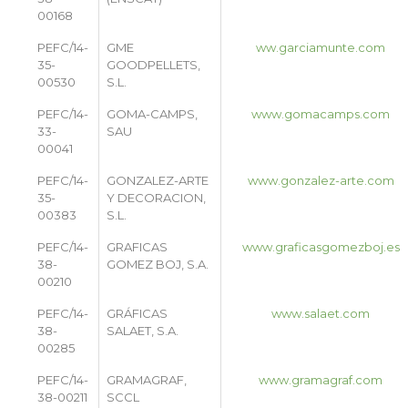
00168
PEFC/14-
GME
ww.garciamunte.com
35-
GOODPELLETS,
00530
S.L.
PEFC/14-
GOMA-CAMPS,
www.gomacamps.com
33-
SAU
00041
PEFC/14-
GONZALEZ-ARTE
www.gonzalez-arte.com
35-
Y DECORACION,
00383
S.L.
PEFC/14-
GRAFICAS
www.graficasgomezboj.es
38-
GOMEZ BOJ, S.A.
00210
PEFC/14-
GRÁFICAS
www.salaet.com
38-
SALAET, S.A.
00285
PEFC/14-
GRAMAGRAF,
www.gramagraf.com
38-00211
SCCL