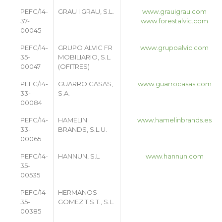
PEFC/14-
GRAU I GRAU, S.L.
www.grauigrau.com
37-
www.forestalvic.com
00045
PEFC/14-
GRUPO ALVIC FR
www.grupoalvic.com
35-
MOBILIARIO, S.L.
00047
(OFITRES)
PEFC/14-
GUARRO CASAS,
www.guarrocasas.com
33-
S.A.
00084
PEFC/14-
HAMELIN
www.hamelinbrands.es
33-
BRANDS, S.L.U.
00065
PEFC/14-
HANNUN, S.L
www.hannun.com
35-
00535
PEFC/14-
HERMANOS
35-
GOMEZ T.S.T., S.L.
00385