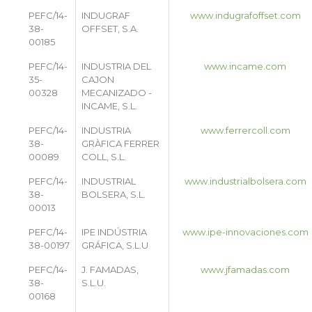
PEFC/14-
INDUGRAF
www.indugrafoffset.com
38-
OFFSET, S.A.
00185
PEFC/14-
INDUSTRIA DEL
www.incame.com
35-
CAJON
00328
MECANIZADO -
INCAME, S.L.
PEFC/14-
INDUSTRIA
www.ferrercoll.com
38-
GRÀFICA FERRER
00089
COLL, S.L.
PEFC/14-
INDUSTRIAL
www.industrialbolsera.com
38-
BOLSERA, S.L.
00013
PEFC/14-
IPE INDÚSTRIA
www.ipe-innovaciones.com
38-00197
GRÁFICA, S.L.U
PEFC/14-
J. FAMADAS,
www.jfamadas.com
38-
S.L.U.
00168