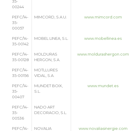
35-
00244
PEFC/14-
MIMCORD, S.A.U.
www.mimcord.com
35-
00057
PEFC/14-
MOBEL LINEA, S.L.
www.mobellinea.es
35-00142
PEFC/14-
MOLDURAS
www.moldurashergon.com
35-00128
HERGON, S.A.
PEFC/14-
MOTLLURES
35-00156
VIDAL, S.A.
PEFC/14-
MUNDET BOIX,
www.mundet.es
35-
S.L.
00407
PEFC/14-
NADO ART
35-
DECORACIO, S.L.
00536
PEFC/14-
NOVALIA
www.novaliasinergie.com