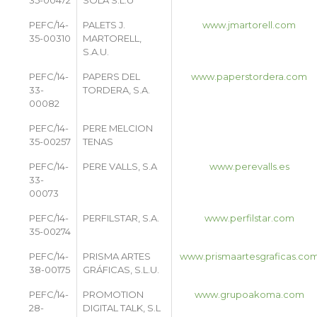
PEFC/14-
PALETS J.
www.jmartorell.com
35-00310
MARTORELL,
S.A.U.
PEFC/14-
PAPERS DEL
www.paperstordera.com
33-
TORDERA, S.A.
00082
PEFC/14-
PERE MELCION
35-00257
TENAS
PEFC/14-
PERE VALLS, S.A
www.perevalls.es
33-
00073
PEFC/14-
PERFILSTAR, S.A.
www.perfilstar.com
35-00274
PEFC/14-
PRISMA ARTES
www.prismaartesgraficas.co
38-00175
GRÁFICAS, S.L.U.
PEFC/14-
PROMOTION
www.grupoakoma.com
28-
DIGITAL TALK, S.L