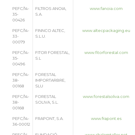
PEFC/14-
FILTROS ANOIA,
www.fanoia.com
35-
S.A.
00426
PEFC/14-
FINNCO ALTEC,
www.altecpackaging.eu
33-
S.L.U.
00079
PEFC/14-
FITOR FORESTAL,
www.fitorforestal.com
35-
S.L
00496
PEFC/14-
FORESTAL
38-
IMPORTARBRE,
00168
SLU
PEFC/14-
FORESTAL
www.forestalsoliva.com
38-
SOLIVA, S.L.
00168
PEFC/14-
FRAPONT, S.A.
www.frapont.es
36-00012
PEFC/14-
FUNDACIÓ
www.shalomtaller.net