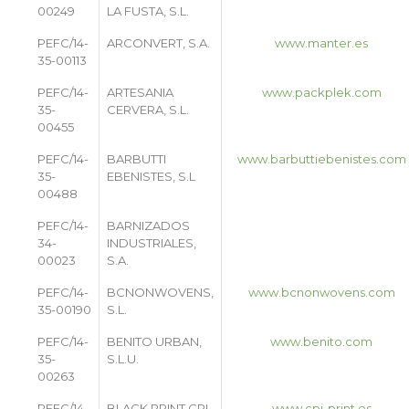
00249
LA FUSTA, S.L.
PEFC/14-
ARCONVERT, S.A.
www.manter.es
35-00113
PEFC/14-
ARTESANIA
www.packplek.com
35-
CERVERA, S.L.
00455
PEFC/14-
BARBUTTI
www.barbuttiebenistes.com
35-
EBENISTES, S.L
00488
PEFC/14-
BARNIZADOS
34-
INDUSTRIALES,
00023
S.A.
PEFC/14-
BCNONWOVENS,
www.bcnonwovens.com
35-00190
S.L.
PEFC/14-
BENITO URBAN,
www.benito.com
35-
S.L.U.
00263
PEFC/14-
BLACK PRINT CPI
www.cpi-print.es