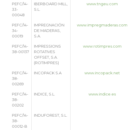
PEFC/14-
IBERBOARD MILL,
www.tngeu.com
33-
S.L.
00048
PEFC/14-
IMPREGNACIÓN
www.impregmaderas.com
34-
DE MADERAS,
00019
S.A.
PEFC/14-
IMPRESSIONS
www.rotimpres.com
38-00137
ROTATIVES
OFFSET, S.A.
(ROTIMPRES)
PEFC/14-
INCOPACK S.A
www.incopack.net
38-
00269
PEFC/14-
INDICE, S.L.
www.indice.es
38-
00202
PEFC/14-
INDUFOREST, S.L.
38-
00012-B