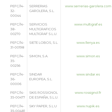
PEFC/14-
SERRERIAS
www.serrerias-garolera.com
32-
GAROLERA, S.L.
00044
PEFC/14-
SERVICIOS
www.multigraf.es
38-
MULTIGRAFICOS
00270
MULTIGRAF S.L.U.
PEFC/14-
SIETE LOBOS, S.L.
www.llenya.es
31-00198
PEFC/14-
SIMON, S.A.
www.simon.es
35-
00256
PEFC/14-
SINDAR
www.sindar.es
36-
EUROPEA, S.L.
00006
PEFC/14-
SKIS ROSSIGNOL
www.rossignol.fr
35-00477
DE ESPAÑA, S.L.U.
PEFC/14-
SKY PAPER, S.L.U
www.nupik.es
35-00481