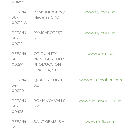
00457
PEFC/14-
PYMSA (Postes y
www.pymsa.com
38-
Maderas, S.A.)
00012-A
PEFC/14-
PYMSAFOREST,
www.pymsa.com
38-
S.L.
00012
PEFC/14-
QP QUALITY
www.qprint.es
38-
PRINT GESTIÓN Y
00294
PRODUCCIÓN
GRÁFICA, S.L
PEFC/14-
QUALITY SUBER,
www.qualitysuber.com
34-
S.L.
00020
PEFC/14-
ROMANYÀ VALLS,
www.romanyavalls.com
38-
S.A.
00458
PEFC/14-
SAINT GENIS, S.A.
www.inofix.com
35-