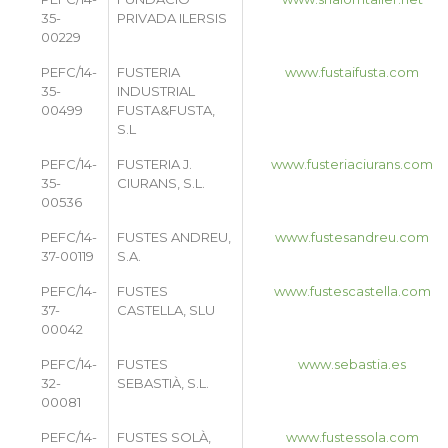
35-
PRIVADA ILERSIS
00229
PEFC/14-
FUSTERIA
www.fustaifusta.com
35-
INDUSTRIAL
00499
FUSTA&FUSTA,
S.L
PEFC/14-
FUSTERIA J.
www.fusteriaciurans.com
35-
CIURANS, S.L.
00536
PEFC/14-
FUSTES ANDREU,
www.fustesandreu.com
37-00119
S.A.
PEFC/14-
FUSTES
www.fustescastella.com
37-
CASTELLA, SLU
00042
PEFC/14-
FUSTES
www.sebastia.es
32-
SEBASTIÀ, S.L.
00081
PEFC/14-
FUSTES SOLÀ,
www.fustessola.com