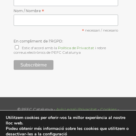
Nom / Nombre
*
*
necessari / necesario
En compliment de l'RGPD:
Estic d'acord amb la
Política de Privacitat
i rebre
correus electrònics de PEFC Catalunya
© PEFC Catalunya -
Avís Legal i Privacitat
-
Cookies
-
Tel. 93 574 70 39 - info@pefc.cat
Utilitzem cookies per oferir-vos la millor experiència al nostre
Disenny web:
nextep.es
lloc web.
Podeu obtenir més informació sobre les cookies que utilitzem o
desactivar-les a la
configuració