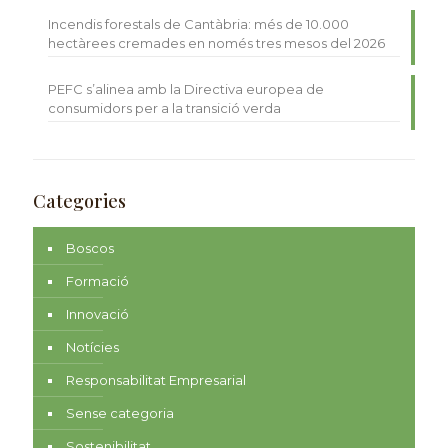
Incendis forestals de Cantàbria: més de 10.000
hectàrees cremades en només tres mesos del 2026
PEFC s’alinea amb la Directiva europea de
consumidors per a la transició verda
Categories
Boscos
Formació
Innovació
Notícies
Responsabilitat Empresarial
Sense categoria
Sostenibilitat