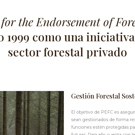
for the Endorsement of Fores
o 1999 como una iniciativa
sector forestal privado
Gestión Forestal Sost
El objetivo de PEFC es asegu
sean gestionados de forma res
funciones estén protegidas pa
futuras. Para ello cuenta con l