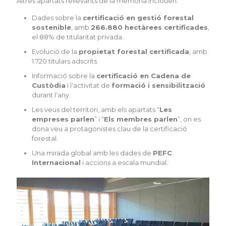
Altres apartats rellevants de la memòria inclouen:
Dades sobre la
certificació en gestió forestal
sostenible
, amb
266.880 hectàrees certificades
,
el 88% de titularitat privada.
Evolució de la
propietat forestal certificada
, amb
1.720 titulars adscrits.
Informació sobre la
certificació en Cadena de
Custòdia
i l'activitat de
formació i sensibilització
durant l’any.
Les veus del territori, amb els apartats “
Les
empreses parlen
” i “
Els membres parlen
”, on es
dona veu a protagonistes clau de la certificació
forestal.
Una mirada global amb les dades de
PEFC
Internacional
i accions a escala mundial.