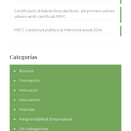
Certificació d’Arbres fora del Bosc: els primers arbres
urbans amb certificat PEFC
PEFC Catalunya publica la Memòria anual 2024
Categorías
Boscos
Formación
Innovació
Innovación
Noticias
Responsabilitat Empresarial
Sin categorizar