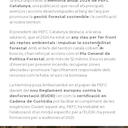
Ja està disponible la
Memòria anual 2024 de PEFC
Catalunya
, una publicació que recull els principals
avenços i accions desenvolupades al llarg de l’any per
promoure la
gestió forestal sostenible
i la certificació
al nostre territori.
El president de PEFC Catalunya destaca, a la seva
salutació, que el 2024 ha estat un
any clau per fer front
als reptes ambientals
i
impulsar la sostenibilitat
forestal
. Amb el 64% del territori català cobert de
boscos, s’han reforçat accions com el
Pla General de
Política Forestal
, amb més de 52 milions d’euros anuals
d’inversió per prevenir incendis, recuperar zones
afectades i promoure l’aprofitament responsable dels
recursos com la fusta, el suro i la biomassa.
La Memòria posa èmfasi també en el paper de PEFC
davant del
nou Reglament europeu contra la
desforestació (EUDR)
i en com la
certificació en
Cadena de Custòdia
pot facilitar el compliment de les
exigències. Durant aquest any, PEFC ha treballat en
l’elaboració d’un mòdul específic per a l’EUDR i ha previst
formacions per a auditories el 2025.