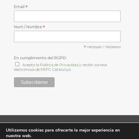
Email
*
Nom / Nombre
*
*
necessari / necesario
En cumplimiento del RGPD:
Acepto la
Política de Privacidad
y recibir correos
electrónicos de PEFC Catalunya
© PEFC Catalunya -
Aviso Legal y Privacidad
-
Cookies
-
Utilizamos cookies para ofrecerte la mejor experiencia en
Tel. 93 574 70 39 - info@pefc.cat
nuestra web.