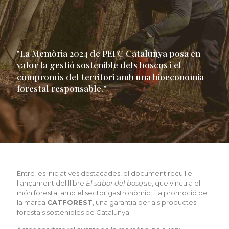
"La Memòria 2024 de PEFC Catalunya posa en
valor la gestió sostenible dels boscos i el
compromís del territori amb una bioeconomia
forestal responsable."
Entre les iniciatives destacades, el document recull el
llançament del llibre
El sabor del bosque
, que vincula el
món forestal amb el sector gastronòmic, i la promoció de
la marca
CATFOREST
, una garantia per als productes
forestals sostenibles de Catalunya.