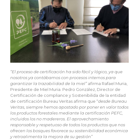
“El proceso de certificación ha sido fácil y lógico, ya que
nosotros ya contábamos con procesos internos para
garantizar la trazabilidad de la miel”
afirma Rafael Muria,
Presidente de Miel Muria. Pedro González, Director de
Certificación de compliance y Sostenibilida de la entidad
de certificación Bureau Veritas afirma que “
desde Bureau
Veritas, siempre hemos apostado por poner en valor todos
los productos forestales mediante la certificación PEFC,
incluidos los no madereros. El aprovechamiento
responsable y respetuoso de todos los productos que nos
ofrecen los bosques favorece su sostenibilidad económica
y retroalimenta la mejora de su gestión”