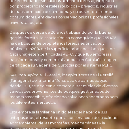
por 19 entidades vinculadas al mundo forestal, integrada
por propietarios forestales (públicos y privados), industrias
de transformación de la madera y otros sectores como:
consumidores, entidades conservacionistas, profesionales,
universitarios, etc.
Después de cerca de 20 años trabajando por la buena
gestión forestal, la asociación ha conseguido que 265.476
ha de bosque de propietarios forestales privados y
públicos (un20% de la superficie arbolada – bosque - de
Cataluña) estén certificadas PEFC, y que 185 empresas
transformadoras y comercializadoras en Cataluña tengan
certificada su Cadena de Custodia por el sistema PEFC.
SAT Ltda. Apícola El Perelló, los apicultores de El Perelló
(Tarragona) de la familia Muria, que cuidan las abejas
desde 1810, se dedican a comercializar mieles de diversas
variedades provenientes de bosques gestionados de
manera sostenible, ofreciendo soluciones adaptadas para
los diferentes mercados.
Esta empresa familiar ha unido el saber hacer de sus
antepasados, el respeto por la conservación de la calidad
agroambiental de las montañas, mediterráneas y la
tecnología más avanzada para crear una gama de