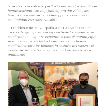
Josep Maria Vila afirma que
“los forestales y los apicultores
hemos iniciado este viaje juntos para dar valor a los
bosques más allá de la madera y para garantizar su
continuidad y su conservación”.
El Presidente de PEFC España, Juan Luis Abián Perruca
celebra
“el gran paso que supone tener la primera miel
certificada PEFC que se exportará a todo el mundo y que
se suma a otros productos forestales no madereros
certificados como los piñones, la castaña del Bierzo o el
jamón de bellota de alta gama criado en las dehesas
andaluzas“.