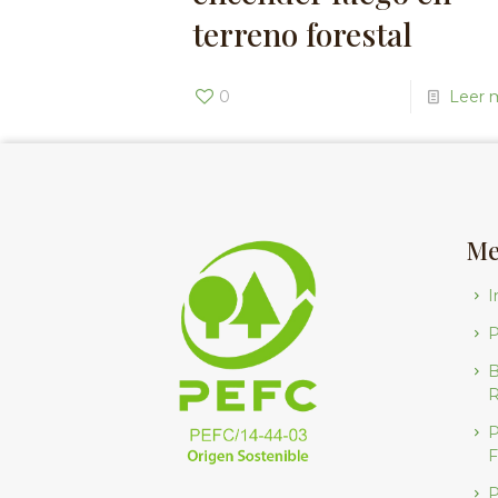
terreno forestal
0
Leer 
Me
I
B
R
P
F
P