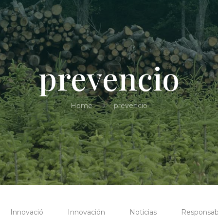
prevencio
Home
prevencio
Innovació
Innovación
Noticias
Responsabi