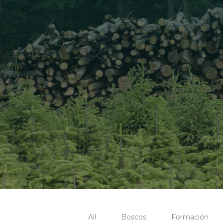
All
Boscos
Formación