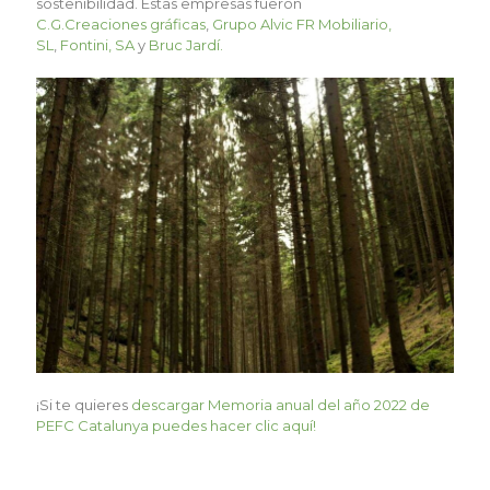
sostenibilidad. Estas empresas fueron
C.G.Creaciones gráficas
,
Grupo Alvic FR Mobiliario,
SL
,
Fontini, SA
y
Bruc Jardí.
¡Si te quieres
descargar Memoria anual del año 2022 de
PEFC Catalunya puedes hacer clic aquí!