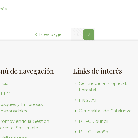
más
Prev page
1
2
nú de navegación
Links de interés
nicio
Centre de la Propietat
Forestal
PEFC
ENSCAT
osques y Empresas
esponsables
Generalitat de Catalunya
romoviendo la Gestión
PEFC Council
orestal Sostenible
PEFC España