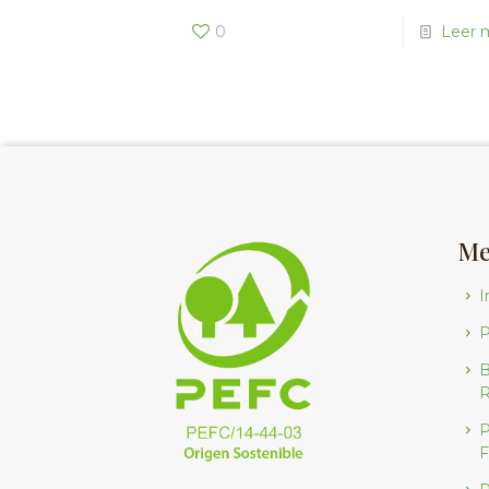
0
Leer 
Me
I
B
R
P
F