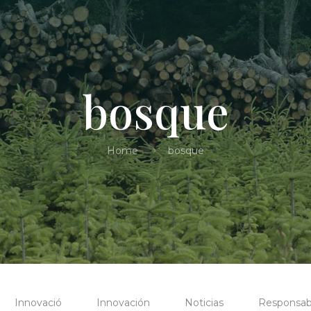
bosque
Home
bosque
Innovació
Innovación
Noticias
Responsabi