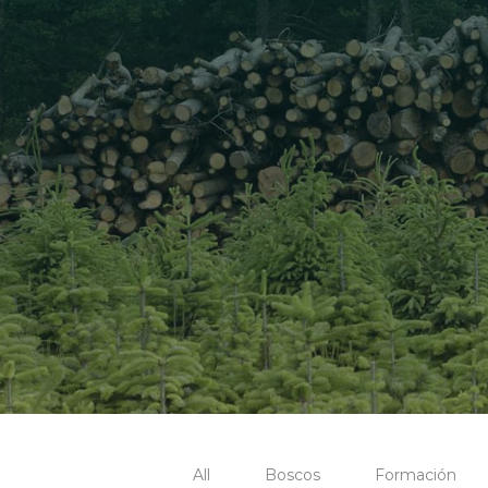
All
Boscos
Formación