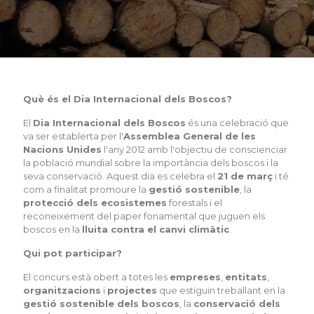
Què és el Dia Internacional dels Boscos?
El
Dia Internacional dels Boscos
és una celebració que
va ser establerta per l'
Assemblea General de les
Nacions Unides
l'any 2012 amb l'objectiu de conscienciar
la població mundial sobre la importància dels boscos i la
seva conservació. Aquest dia es celebra el
21 de març
i té
com a finalitat promoure la
gestió sostenible
, la
protecció dels ecosistemes
forestals i el
reconeixement del paper fonamental que juguen els
boscos en la
lluita contra el canvi climàtic
.
Qui pot participar?
El concurs està obert a totes les
empreses
,
entitats
,
organitzacions
i
projectes
que estiguin treballant en la
gestió sostenible dels boscos
, la
conservació dels