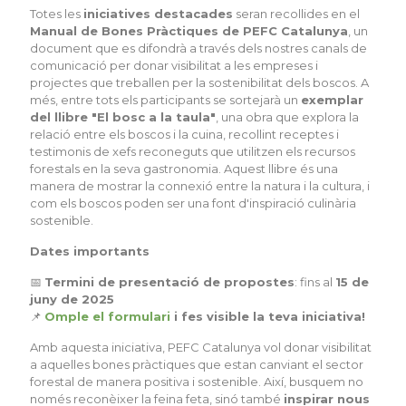
Totes les
iniciatives destacades
seran recollides en el
Manual de Bones Pràctiques de PEFC Catalunya
, un
document que es difondrà a través dels nostres canals de
comunicació per donar visibilitat a les empreses i
projectes que treballen per la sostenibilitat dels boscos. A
més, entre tots els participants se sortejarà un
exemplar
del llibre "El bosc a la taula"
, una obra que explora la
relació entre els boscos i la cuina, recollint receptes i
testimonis de xefs reconeguts que utilitzen els recursos
forestals en la seva gastronomia. Aquest llibre és una
manera de mostrar la connexió entre la natura i la cultura, i
com els boscos poden ser una font d'inspiració culinària
sostenible.
Dates importants
📅
Termini de presentació de propostes
: fins al
15 de
juny de 2025
📌
Omple el formulari
i fes visible la teva iniciativa!
Amb aquesta iniciativa, PEFC Catalunya vol donar visibilitat
a aquelles bones pràctiques que estan canviant el sector
forestal de manera positiva i sostenible. Així, busquem no
només reconèixer la feina feta, sinó també
inspirar nous