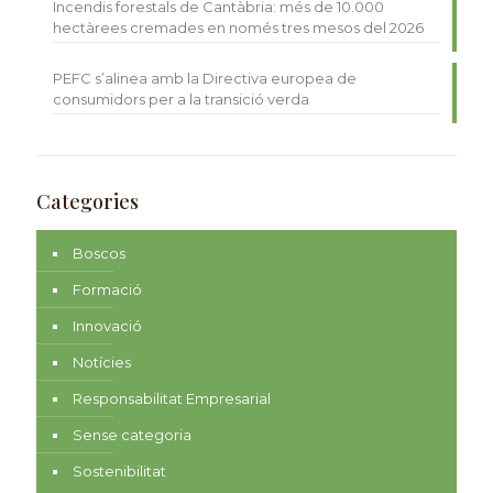
Incendis forestals de Cantàbria: més de 10.000
hectàrees cremades en només tres mesos del 2026
PEFC s’alinea amb la Directiva europea de
consumidors per a la transició verda
Categories
Boscos
Formació
Innovació
Notícies
Responsabilitat Empresarial
Sense categoria
Sostenibilitat