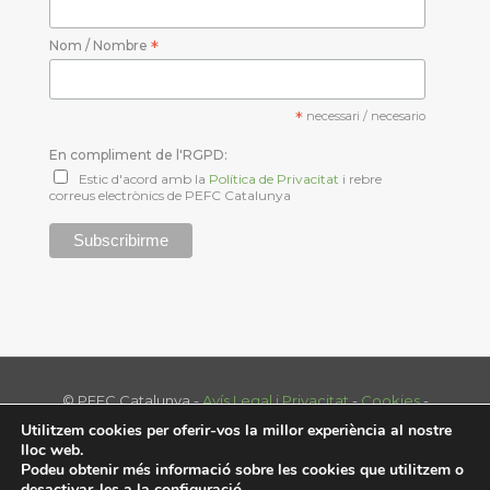
Nom / Nombre
*
*
necessari / necesario
En compliment de l'RGPD:
Estic d'acord amb la
Política de Privacitat
i rebre
correus electrònics de PEFC Catalunya
© PEFC Catalunya -
Avís Legal i Privacitat
-
Cookies
-
Tel. 93 574 70 39 - info@pefc.cat
Utilitzem cookies per oferir-vos la millor experiència al nostre
Disenny web:
nextep.es
lloc web.
Podeu obtenir més informació sobre les cookies que utilitzem o
desactivar-les a la
configuració