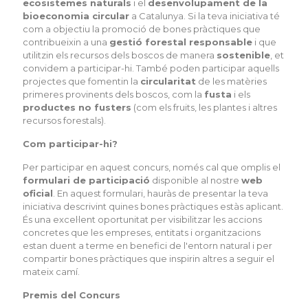
ecosistemes naturals
i el
desenvolupament de la
bioeconomia circular
a Catalunya. Si la teva iniciativa té
com a objectiu la promoció de bones pràctiques que
contribueixin a una
gestió forestal responsable
i que
utilitzin els recursos dels boscos de manera
sostenible
, et
convidem a participar-hi. També poden participar aquells
projectes que fomentin la
circularitat
de les matèries
primeres provinents dels boscos, com la
fusta
i els
productes no fusters
(com els fruits, les plantes i altres
recursos forestals).
Com participar-hi?
Per participar en aquest concurs, només cal que omplis el
formulari de participació
disponible al nostre
web
oficial
. En aquest formulari, hauràs de presentar la teva
iniciativa descrivint quines bones pràctiques estàs aplicant.
És una excel·lent oportunitat per visibilitzar les accions
concretes que les empreses, entitats i organitzacions
estan duent a terme en benefici de l'entorn natural i per
compartir bones pràctiques que inspirin altres a seguir el
mateix camí.
Premis del Concurs