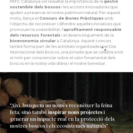
PEFC Catalunya vol ressaltar la importància de la
gestió
sostenible dels boscos
i les accions innovadores que
ajuden a preservar el nostre patrimoni natural. Per aquest
motiu, llança el
Concurs de Bones Pràctiques
amb
l'objectiu de reconèixer i difondre aquelles iniciatives que
promouen la sostenibilitat, l'
aprofitament responsable
dels recursos forestals
i el desenvolupament de la
bioeconomia circular
a Catalunya. Aquest concurs
també forma part de les activitats organitzades pel Dia
Internacional dels Boscos, una jornada que se celebra a tot
el món per conscienciar sobre el valor fonamental dels
boscos en la nostra vida diària i el nostre benestar.
"Així, busquem no només reconèixer la feina
feta, sinó també
inspirar nous projectes
i
generar un impacte real en la protecció dels
nostres boscos i els ecosistemes naturals"