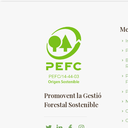
Me
I
B
R
P
F
P
Promovent la Gestió
N
Forestal Sostenible
C
C