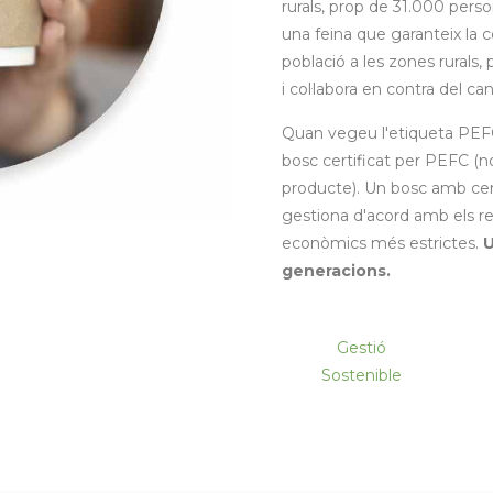
rurals, prop de 31.000 perso
una feina que garanteix la c
població a les zones rurals,
i col·labora en contra del can
Quan vegeu l'etiqueta PEFC
bosc certificat per PEFC (no
producte). Un bosc amb cer
gestiona d'acord amb els re
econòmics més estrictes.
U
generacions.
Gestió
Sostenible