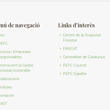
nú de navegació
Links d’interès
nici
Centre de la Propietat
Forestal
PEFC
ENSCAT
oscos i Empreses
esponsables
Generalitat de Catalunya
romovent la Gestió
PEFC Council
orestal Sostenible
PEFC España
ublicacions
otícies
ontacte
AST