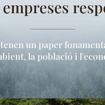
i empreses resp
 tenen un paper fonamenta
bient, la població i l'eco