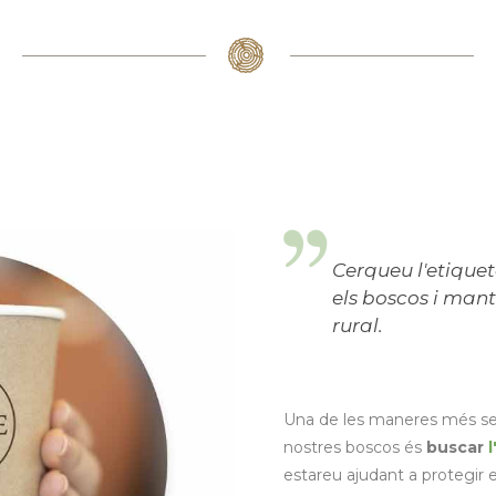
Cerqueu l'etique
els boscos i mant
rural.
Una de les maneres més sen
nostres boscos és
buscar
estareu ajudant a protegir e