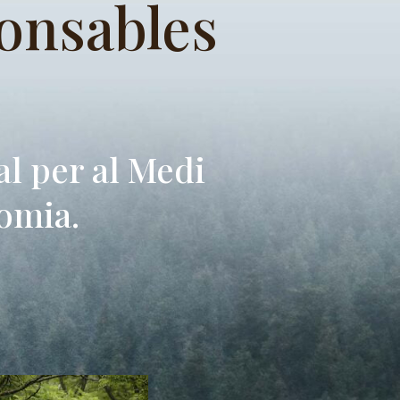
onsables
l per al Medi
nomia.