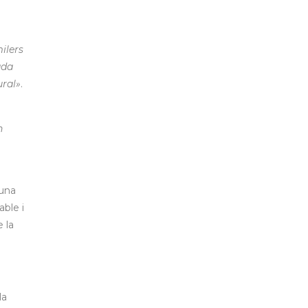
ilers
ada
ural»
.
n
 una
ble i
 la
la