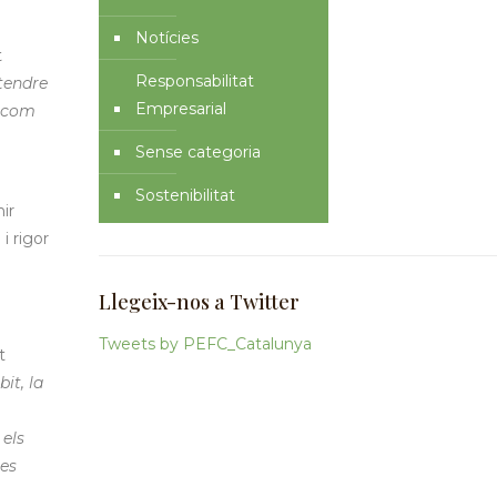
Notícies
t
Responsabilitat
ntendre
Empresarial
t com
Sense categoria
Sostenibilitat
ir
i rigor
Llegeix-nos a Twitter
Tweets by PEFC_Catalunya
t
it, la
els
nes