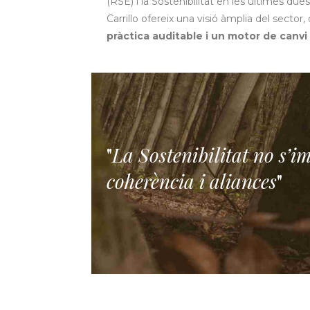
(RSE) i la Sostenibilitat en les últimes d
Carrillo ofereix una visió àmplia del secto
pràctica auditable i un motor de canvi 
"
La Sostenibilitat no s’i
coherència i aliances
"