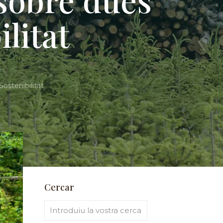
litat
ostenibilitat
Cercar