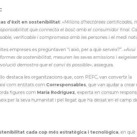
C
as d’èxit en sostenibilitat
:
«Milions d’hectàrees certificades, m
sponsabilitat que connecta el bosc amb el consumidor final. C
sable, verificable i compromesa amb les persones i el medi nat
tes empreses es preguntaven “i això, per a què serveix?”.
«Avui
ormes de sostenibilitat, mesuren les seves emissions i exigeixe
evolució demostra que el canvi és possible»
, assegura.
illo destaca les organitzacions que, com PEFC, van convertir la
 així com entitats com
Corresponsables
, que van ajudar a crear
corda figures com
María Rodríguez
, experta en consum responsa
eix per la seva humanitat i pel llegat que ha deixat en el camp de
stenibilitat cada cop més estratègica i tecnològica
, en què 