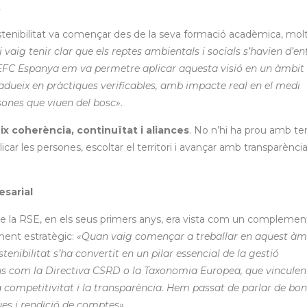
t
Sostenibilitat va començar des de la seva formació acadèmica, mol
ci vaig tenir clar que els reptes ambientals i socials s’havien d’e
EFC Espanya em va permetre aplicar aquesta visió en un àmbi
 tradueix en pràctiques verificables, amb impacte real en el medi
ersones que viuen del bosc»
.
ix coherència, continuïtat i aliances
. No n’hi ha prou amb ten
icar les persones, escoltar el territori i avançar amb transparència 
esarial
 que la RSE, en els seus primers anys, era vista com un complemen
ent estratègic:
«Quan vaig començar a treballar en aquest àmb
tenibilitat s’ha convertit en un pilar essencial de la gestió
s com la Directiva CSRD o la Taxonomia Europea, que vinculen 
competitivitat i la transparència. Hem passat de parlar de bo
ues i rendició de comptes»
.