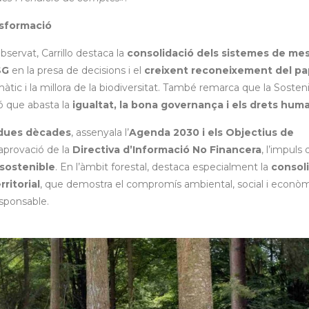
nsformació
bservat, Carrillo destaca la
consolidació dels sistemes de mes
SG
en la presa de decisions i el
creixent reconeixement del pa
imàtic i la millora de la biodiversitat. També remarca que la Sosteni
nó que abasta la
igualtat, la bona governança i els drets hum
s dues dècades
, assenyala l’
Agenda 2030 i els Objectius de
l’aprovació de la
Directiva d’Informació No Financera
, l’impuls 
sostenible
. En l’àmbit forestal, destaca especialment la
consol
ritorial
, que demostra el compromís ambiental, social i econò
sponsable.