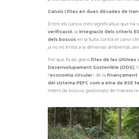
Canvis i fites en dues dècades de tra
Entre els canvis més significatius que ha o
verificació
, la
integració dels criteris E
dels boscos
en la lluita contra el canvi cl
ja no es limita a la dimensió ambiental, si
Pel que fa als grans
fites de les últime
Desenvolupament Sostenible (ODS)
, 
l’
economia circular
i de la
finançament 
del sistema PEFC com a eina de RSE ter
milers de boscos gestionats de manera re