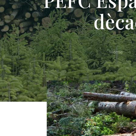
dèca
Home