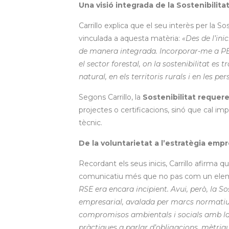
Una visió integrada de la Sostenibilita
Carrillo explica que el seu interès per la 
vinculada a aquesta matèria:
«Des de l’ini
de manera integrada. Incorporar-me a P
el sector forestal, on la sostenibilitat es
natural, en els territoris rurals i en les p
Segons Carrillo, la
Sostenibilitat requere
projectes o certificacions, sinó que cal impl
tècnic.
De la voluntarietat a l’estratègia empr
Recordant els seus inicis, Carrillo afirma
comunicatiu més que no pas com un elem
RSE era encara incipient. Avui, però, la Sos
empresarial, avalada per marcs normatiu
compromisos ambientals i socials amb la 
pràctiques a parlar d’obligacions, mètriq