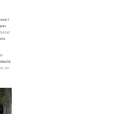
ura i
per
bilitat
ans
.
de
idació
mic en