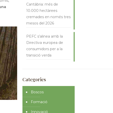
romís,
Cantàbria: més de
 una
10.000 hectàrees
cremades en només tres
mesos del 2026
PEFC s’alinea amb la
Directiva europea de
consumidors per a la
transició verda
Categories
Boscos
Formació
Innovació