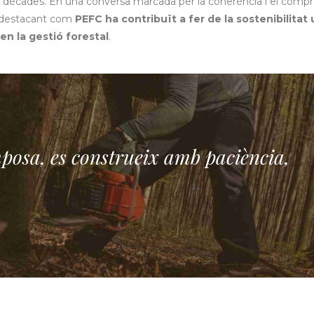
ues dècades. En una conversa marcada per la coherència i el comp
r, destacant com
PEFC ha contribuït a fer de la sostenibilitat
en la gestió forestal
.
mposa, es construeix amb paciència,