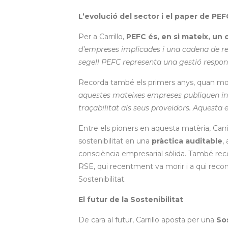
L’evolució del sector i el paper de PEF
Per a Carrillo,
PEFC és, en si mateix, un c
d’empreses implicades i una cadena de re
segell PEFC representa una gestió respon
Recorda també els primers anys, quan mol
aquestes mateixes empreses publiquen inf
traçabilitat als seus proveïdors. Aquesta 
Entre els pioners en aquesta matèria, Carr
sostenibilitat en una
pràctica auditable
,
consciència empresarial sòlida. També re
RSE, qui recentment va morir i a qui recon
Sostenibilitat.
El futur de la Sostenibilitat
De cara al futur, Carrillo aposta per una
So