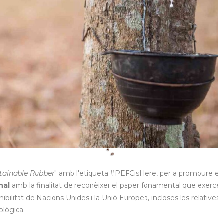
tainable Rubber
" amb l'etiqueta #PEFCisHere, per a promoure e
nal
amb la finalitat de reconèixer el paper fonamental que exerc
bilitat de Nacions Unides i la Unió Europea, incloses les relatives
ològica.