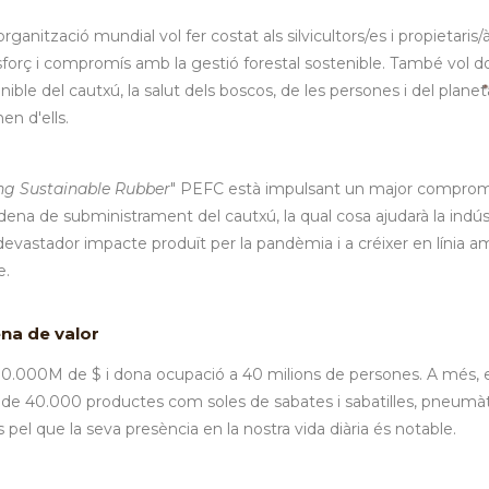
ganització mundial vol fer costat als silvicultors/es i propietaris/à
sforç i compromís amb la gestió forestal sostenible. També vol d
nible del cautxú, la salut dels boscos, de les persones i del planeta
n d'ells.
ng Sustainable Rubber
" PEFC està impulsant un major comprom
cadena de subministrament del cautxú, la qual cosa ajudarà la indús
devastador impacte produït per la pandèmia i a créixer en línia a
e.
ena de valor
300.000M de $ i dona ocupació a 40 milions de persones. A més, e
de 40.000 productes com soles de sabates i sabatilles, pneumàt
 pel que la seva presència en la nostra vida diària és notable.