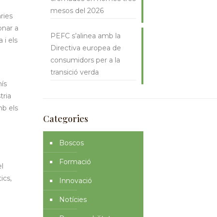
mesos del 2026
ries
onar a
PEFC s’alinea amb la
 i els
Directiva europea de
consumidors per a la
transició verda
ís
tria
mb els
Categories
Boscos
Formació
l
ics,
Innovació
Notícies