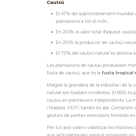
Cautxú
El 47% del subministrament mundial 
plantacions a tot el món.
En 2018, el valor total d'aquest cautx
En 2019, la producció de cautxú natur
El 70% del cautxú natural es destina a
Les plantacions de cautxú produeixen més
fusta de cautxú, que és la
fusta tropical
Malgrat la grandària de la indústria i de l
natural són bastant modestes. El 85% és pr
cautxú en plantacions independents. La ma
i Malàisia. PEFC també és allà. Comptem am
gestors de petites extensions forestals en e
Per tot això volem visibilitzar les històri
que se'ls plantegen perquè progressin en 