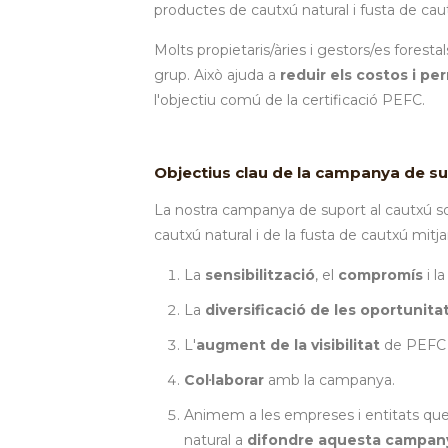
productes de cautxú natural i fusta de cau
Molts propietaris/àries i gestors/es foresta
grup. Això ajuda a
reduir els costos i pe
l'objectiu comú de la certificació PEFC.
Objectius clau de la campanya de su
La nostra campanya de suport al cautxú sos
cautxú natural i de la fusta de cautxú mitj
La
sensibilització
, el
compromís
i l
La
diversificació de les oportunitat
L'
augment de la visibilitat
de PEFC i
Col·laborar
amb la campanya.
Animem a les empreses i entitats que
natural a
difondre aquesta campan