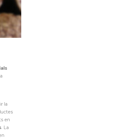
ials
la
r la
oductes
ts en
s
. La
en