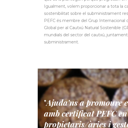
Igualment, volem proporcionar a tota la c
sostenibilitat sobre el subministrament res
PEFC és membre del Grup Internacional d'E
Global per al Cautxú Natural Sostenible 
mundials del sector del cautxú, juntamen
subministrament.
"
Ajuda'ns a promoure el
amb certificat PEFC en 
propietaris/àries i gest