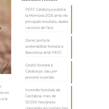
PEFC Catalunya publica
la Memòria 2025 amb els
principals resultats, dades
i accions de l’any
Zenet porta la
sostenibilitat forestal a
Barcelona amb PEFC
Gestió forestal a
Catalunya: clau per
prevenir incendis
l
Incendis forestals de
eix en
Cantàbria: més de
 a la
10.000 hectàrees
cremades en només tres