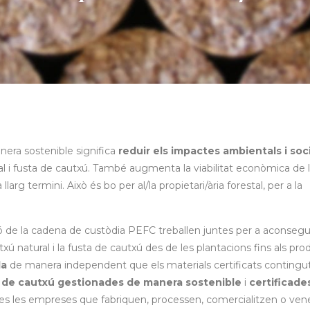
nera sostenible significa
reduir els impactes ambientals i soc
al i fusta de cautxú. També augmenta la viabilitat econòmica de 
llarg termini. Això és bo per al/la propietari/ària forestal, per a la
ació de la cadena de custòdia PEFC treballen juntes per a aconsegui
txú natural i la fusta de cautxú des de les plantacions fins als pr
da
de manera independent que els materials certificats contingu
 de cautxú gestionades de manera sostenible
i
certificade
otes les empreses que fabriquen, processen, comercialitzen o ven