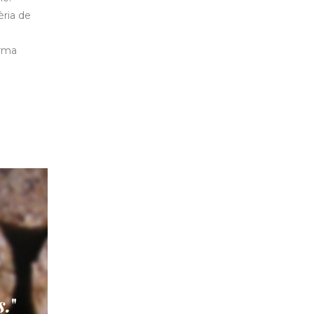
èria de
orma
s.
"