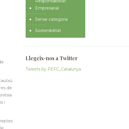
Responsabilitat
Empresarial
Sense categoria
Sostenibilitat
Llegeix-nos a Twitter
de
Tweets by PEFC_Catalunya
 cautxú
res de
onèsia
s i
 reptes
le.