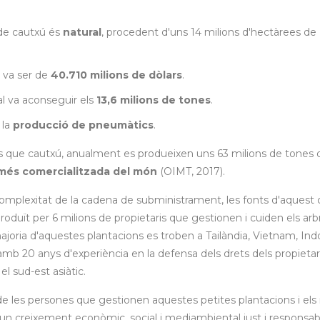
de cautxú és
natural
, procedent d'uns 14 milions d'hectàrees de
ú va ser de
40.710 milions de dòlars
.
al va aconseguir els
13,6 milions de tones
.
 la
producció de pneumàtics
.
 que cautxú, anualment es produeixen uns 63 milions de tones 
 més comercialitzada del món
(OIMT, 2017).
a complexitat de la cadena de subministrament, les fonts d'aquest
oduït per 6 milions de propietaris que gestionen i cuiden els arb
joria d'aquestes plantacions es troben a Tailàndia, Vietnam, Ind
b 20 anys d'experiència en la defensa dels drets dels propietari
l sud-est asiàtic.
es de les persones que gestionen aquestes petites plantacions i els
un creixement econòmic, social i mediambiental just i responsab