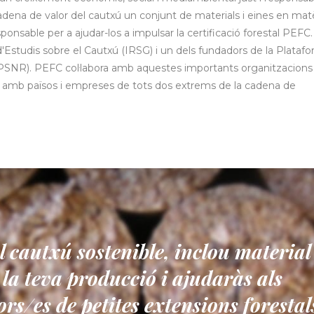
adena de valor del cautxú un conjunt de materials i eines en mat
ponsable per a ajudar-los a impulsar la certificació forestal PEFC.
studis sobre el Cautxú (IRSG) i un dels fundadors de la Plataf
(GPSNR). PEFC col·labora amb aquestes importants organitzacions
t amb països i empreses de tots dos extrems de la cadena de
 cautxú sostenible, inclou material
la teva producció i ajudaràs als
ors/es de petites extensions forestal