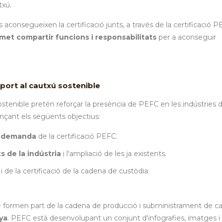
txú.
ls aconsegueixen la certificació junts, a través de la certificació 
rmet compartir funcions i responsabilitats
per a aconseguir
port al cautxú sostenible
tenible pretén reforçar la presència de PEFC en les indústries d
ançant els següents objectius:
a
demanda
de la certificació PEFC.
s de la indústria
i l'ampliació de les ja existents.
 de la certificació de la cadena de custòdia.
 formen part de la cadena de producció i subministrament de c
ya
. PEFC està desenvolupant un conjunt d'infografies, imatges i