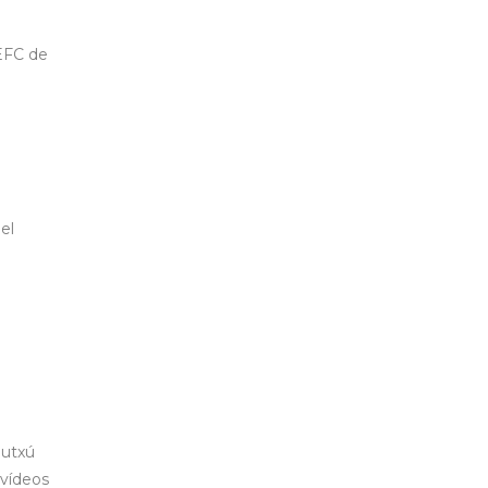
PEFC de
el
autxú
 vídeos