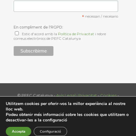
*
necessari / necesario
En compliment de l'RGPD:
Estic d'acord amb la
Política de Privacitat
i rebre
correus electrònics de PEFC Catalunya
© PEFC Catalunya -
Avís Legal i Privacitat
-
Cookies
-
Tel. 93 574 70 39 - info@pefc.cat
Utilitzem cookies per oferir-vos la millor experiència al nostre
Disenny web:
nextep.es
lloc web.
Podeu obtenir més informació sobre les cookies que utilitzem o
desactivar-les a la
configuració
Accepta
Configuració