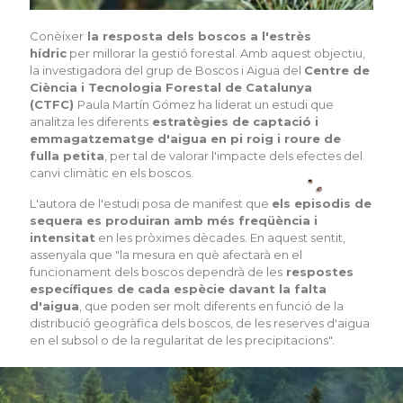
Conèixer
la resposta dels boscos a l'estrès
hídric
per millorar la gestió forestal. Amb aquest objectiu,
la investigadora del grup de Boscos i Aigua del
Centre de
Ciència i Tecnologia Forestal de Catalunya
(CTFC)
Paula Martín Gómez ha liderat un estudi que
analitza les diferents
estratègies de captació i
emmagatzematge d'aigua en pi roig i roure de
fulla petita
, per tal de valorar l'impacte dels efectes del
canvi climàtic en els boscos.
L'autora de l'estudi posa de manifest que
els episodis de
sequera es produiran amb més freqüència i
intensitat
en les pròximes dècades. En aquest sentit,
assenyala que "la mesura en què afectarà en el
funcionament dels boscos dependrà de les
respostes
específiques de cada espècie davant la falta
d'aigua
, que poden ser molt diferents en funció de la
distribució geogràfica dels boscos, de les reserves d'aigua
en el subsol o de la regularitat de les precipitacions".