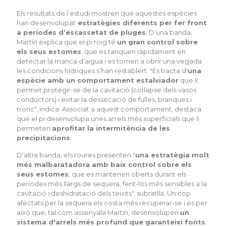
Els resultats de l’estudi mostren que aquestes espècies
han desenvolupat
estratègies diferents per fer front
a períodes d’escassetat de pluges
. D’una banda,
Martín explica que el pi roig té
un gran control sobre
els seus estomes
, que es tanquen ràpidament en
detectar la manca d’aigua i es tornen a obrir una vegada
les condicions hídriques s’han restablert. "Es tracta d'
una
espècie amb un comportament estalviador
que li
permet protegir-se de la cavitació (col·lapse dels vasos
conductors) i evitar la dessecació de fulles, branques i
tronc", indica. Associat a aquest comportament, destaca
que el pi desenvolupa unes arrels més superficials que li
permeten
aprofitar la intermitència de les
precipitacions
.
D’altra banda, els roures presenten "
una estratègia molt
més malbaratadora amb baix control sobre els
seus estomes
, que es mantenen oberts durant els
períodes més llargs de sequera, fent-los més sensibles a la
cavitació i deshidratació dels teixits", subratlla. Un cop
afectats per la sequera els costa més recuperar-se i és per
això que, tal com assenyala Martín, desenvolupen
un
sistema d'arrels més profund que garanteixi fonts