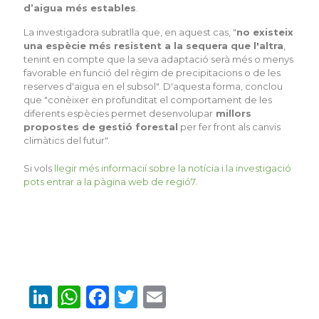
d’aigua més estables
.
La investigadora subratlla que, en aquest cas, "
no existeix
una espècie més resistent a la sequera que l'altra
,
tenint en compte que la seva adaptació serà més o menys
favorable en funció del règim de precipitacions o de les
reserves d'aigua en el subsol". D'aquesta forma, conclou
que "conèixer en profunditat el comportament de les
diferents espècies permet desenvolupar
millors
propostes de gestió forestal
per fer front als canvis
climàtics del futur".
Si vols
llegir més informacií sobre la notícia i la investigació
pots entrar a la pàgina web de regió7.
LinkedIn
WhatsApp
Facebook
Twitter
Email