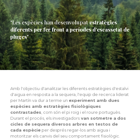
"Les espècies han desenvolupat
estratègies
diferents per fer front a períodes d’escassetat de
pluges
"
Amb l'objectiu d'analitzar les diferents estratègies d'estalvi
d'aigua en resposta a la sequera, l'equip de recerca liderat
per Martín va dur a terme un
experiment amb dues
espècies amb estratègies fisiològiques
contrastades
, com són el pi roig i el roure portuguès.
Durant el procés, els investigadors
van sotmetre a
dos
cicles de sequera diversos arbres en testos de
cada espècie
per després regar-los amb aigua i
motoritzar els canvis del seu comportament fisiològic.