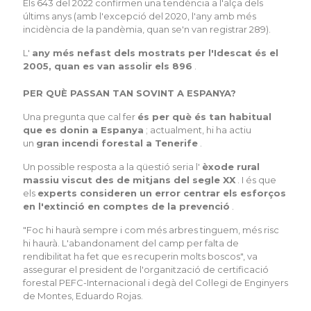
Els 643 del 2022 confirmen una tendència a l'alça dels
últims anys (amb l'excepció del 2020, l'any amb més
incidència de la pandèmia, quan se'n van registrar 289).
L'
any més nefast dels mostrats per l'Idescat és el
2005, quan es van assolir els 896
.
PER QUÈ PASSAN TAN SOVINT A ESPANYA?
Una pregunta que cal fer
és per què és tan habitual
que es donin a Espanya
; actualment, hi ha actiu
un
gran incendi forestal a Tenerife
.
Un possible resposta a la qüestió seria l'
èxode rural
massiu viscut des de mitjans del segle XX
. I és que
els
experts consideren un error centrar els esforços
en l'extinció en comptes de la prevenció
.
"Foc hi haurà sempre i com més arbres tinguem, més risc
hi haurà. L'abandonament del camp per falta de
rendibilitat ha fet que es recuperin molts boscos", va
assegurar el president de l'organització de certificació
forestal PEFC-Internacional i degà del Col·legi de Enginyers
de Montes, Eduardo Rojas.