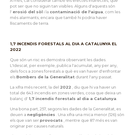
A més, cal considerar també els efectes indirectes, que
pot ser que no siguin tan visibles. Alguns d'aquests són
l'
erosió del sòl
i la
contaminació de l'aigua
, com les
més alarmants, encara que també hi podria haver
lliscaments de terra.
1,7 INCENDIS FORESTALS AL DIA A CATALUNYA EL
2022
Que són un risc es demostra observant les dades.
L'Idescat, per exemple, publica l'acumulat, any per any,
dels focs a zones forestals a què es van haver d'enfrontar
els
Bombers de la Generalitat
durant l'any passat.
La xifra més recent, la del
2022
, diu que hi va haver un
total de 643 incendis en zones verdes, cosa que deixa un
balanç d'
1,7 incendis forestals al dia a Catalunya
.
Una bona part, 257, segons les dades de la Generalitat, es
deuen a
negligències
. Una xifra una mica menor (126) són
els que van ser
provocats
, mentre que 87 més es van
originar per causes naturals.