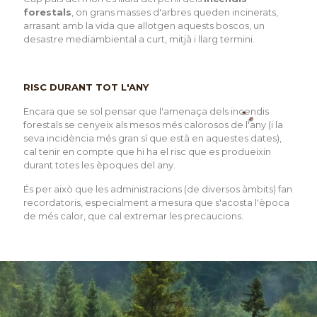
forestals
, on grans masses d'arbres queden incinerats,
arrasant amb la vida que allotgen aquests boscos, un
desastre mediambiental a curt, mitjà i llarg termini.
RISC DURANT TOT L'ANY
Encara que se sol pensar que l'amenaça dels incendis
forestals se cenyeix als mesos més calorosos de l'any (i la
seva incidència més gran sí que està en aquestes dates),
cal tenir en compte que hi ha el risc que es produeixin
durant totes les èpoques del any.
És per això que les administracions (de diversos àmbits) fan
recordatoris, especialment a mesura que s'acosta l'època
de més calor, que cal extremar les precaucions.