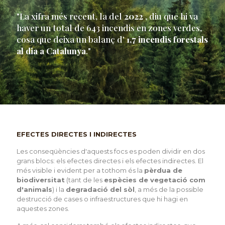
"La xifra més recent, la del
2022
, diu que hi va
haver un total de 643 incendis en zones verdes,
cosa que deixa un balanç d'
1,7 incendis forestals
al dia a Catalunya
."
EFECTES DIRECTES I INDIRECTES
Les conseqüències d'aquests focs es poden dividir en dos
grans blocs: els efectes directes i els efectes indirectes. El
més visible i evident per a tothom és la
pèrdua de
biodiversitat
(tant de les
espècies de vegetació com
d'animals
) i la
degradació del sòl
, a més de la possible
destrucció de cases o infraestructures que hi hagi en
aquestes zones.