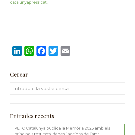
catalunyapress.cat
!
LinkedIn
WhatsApp
Facebook
Twitter
Email
Cercar
Entrades recents
PEFC Catalunya publica la Memòria 2025 amb els
principals resultats, dades i accions de l’any