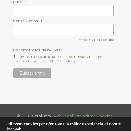
Email
*
Nom / Nombre
*
*
necessari / necesario
En compliment de l'RGPD:
Estic d'acord amb la
Política de Privacitat
i rebre
correus electrònics de PEFC Catalunya
© PEFC Catalunya -
Avís Legal i Privacitat
-
Cookies
-
Tel. 93 574 70 39 - info@pefc.cat
Utilitzem cookies per oferir-vos la millor experiència al nostre
Disenny web:
nextep.es
lloc web.