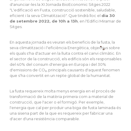
d'anunciar-les la XI Jornada
BioEconomic
Sitges 2022
"L'edificació en Fusta, construcció sostenible, saludable,
eficient i la seva Climatització". Que tindrà lloc el
dia 30
de setembre 2022, de
10h
a
13h
, en l'Edifici Miramar de
Sitges.
En aquesta jornada es veuran els beneficis de la fusta, la
seva climatització i l'eficiència Energètica, objectius sobre
els quals s'ha d'actuar en la lluita contra el canvi climàtic. En
el sector de la construcció, els edificis són els responsables
del 40% del consum d'energia en Europa i del 30%
d'emissions de CO₂, principals causants d'aquest fenomen
que s'ha convertit en un repte global de la humanitat.
La fusta requereix molta menys energia en el procés de
transformació de la matèria primera com a material de
construcció, que l'acer o el formigó. Per exemple,
l'energia que cal per produir una biga de fusta laminada és
una sisena part de la que es requereix per fabricar una
d'acer d'una resistència comparable.