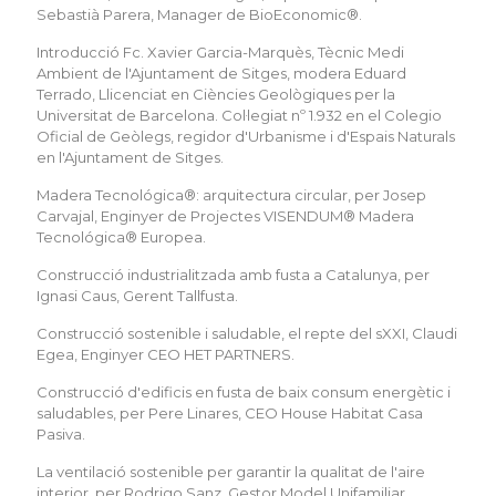
Sebastià Parera, Manager de BioEconomic®.
Introducció Fc. Xavier Garcia-Marquès, Tècnic Medi
Ambient de l'Ajuntament de Sitges, modera Eduard
Terrado, Llicenciat en Ciències Geològiques per la
Universitat de Barcelona. Col·legiat nº 1.932 en el Colegio
Oficial de Geòlegs, regidor d'Urbanisme i d'Espais Naturals
en l'Ajuntament de Sitges.
Madera Tecnológica®: arquitectura circular, per Josep
Carvajal, Enginyer de Projectes VISENDUM® Madera
Tecnológica® Europea.
Construcció industrialitzada amb fusta a Catalunya, per
Ignasi Caus, Gerent Tallfusta.
Construcció sostenible i saludable, el repte del sXXI, Claudi
Egea, Enginyer CEO HET PARTNERS.
Construcció d'edificis en fusta de baix consum energètic i
saludables, per Pere Linares, CEO House Habitat Casa
Pasiva.
La ventilació sostenible per garantir la qualitat de l'aire
interior, per Rodrigo Sanz, Gestor Model Unifamiliar