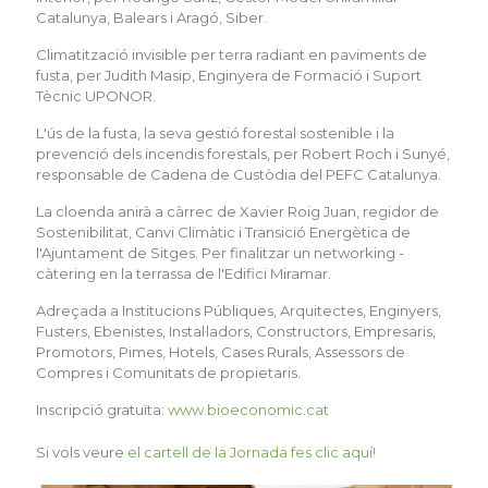
Catalunya, Balears i Aragó, Siber.
Climatització invisible per terra radiant en paviments de
fusta, per Judith Masip, Enginyera de Formació i Suport
Tècnic UPONOR.
L'ús de la fusta, la seva gestió forestal sostenible i la
prevenció dels incendis forestals, per Robert Roch i Sunyé,
responsable de Cadena de Custòdia del PEFC Catalunya.
La cloenda anirà a càrrec de Xavier Roig Juan, regidor de
Sostenibilitat, Canvi Climàtic i Transició Energètica de
l'Ajuntament de Sitges. Per finalitzar un networking -
càtering en la terrassa de l'Edifici Miramar.
Adreçada a Institucions Públiques, Arquitectes, Enginyers,
Fusters, Ebenistes, Instal·ladors, Constructors, Empresaris,
Promotors, Pimes, Hotels, Cases Rurals, Assessors de
Compres i Comunitats de propietaris.
Inscripció gratuïta:
www.bioeconomic.cat
Si vols veure
el cartell de la Jornada fes clic aquí!