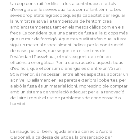
Un cop construït l'edifici, la fusta contribueix a l'estalvi
d'energia per les seves qualitats com aïllant tèrmic. Les
seves propietats higroscòpiques
(
la capacitat per regular
la humitat relativa i la temperatura de l'entorn crea
ambients temperats, tant en els mesos càlids com en els
freds. Es considera que una paret de fusta aïlla 15 cops més
que un mur de formigó. Aquestes qualitats fan que la fusta
sigui un material especialment indicat per la construcció
de cases passives, que segueixen els criteris de
l'estàndard
Passivhaus
, el més exigent del món en
eficiència energètica. Per la construcció d'aquests tipus
d'edificis, que el consum d'energia és d'entre un 75 i un
90% menor, és necessari, entre altres aspectes, aportar un
alt nivell D'aïllament en les parets exteriors i cobertes, per
a això la fusta és un material idoni. Imprescindible comptar
amb un sistema de ventilació adequat per a la renovació
de l'aire i reduir el risc de problemes de condensació o
humitat.
La inauguració i benvinguda anirà a càrrec d'Aurora
Carbonell, alcaldessa de Sitges, la presentació per