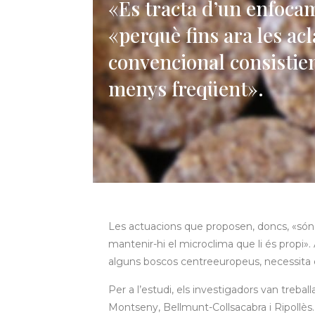
«Es tracta d’un enfoca
«perquè fins ara les ac
convencional consistie
menys freqüent».
Les actuacions que proposen, doncs, «són de
mantenir-hi el microclima que li és propi».
alguns boscos centreeuropeus, necessita d
Per a l’estudi, els investigadors van trebal
Montseny, Bellmunt-Collsacabra i Ripollès. 