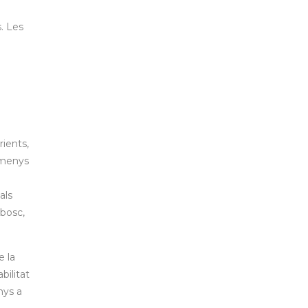
s. Les
rients,
lmenys
als
 bosc,
e la
bilitat
nys a