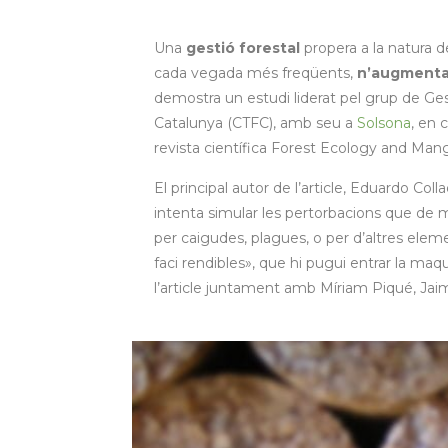
Una
gestió forestal
propera a la natura de
cada vegada més freqüents,
n’augmentar
demostra un estudi liderat pel grup de Ges
Catalunya (CTFC), amb seu a
Solsona
, en 
revista científica Forest Ecology and Ma
El principal autor de l’article, Eduardo Coll
intenta simular les pertorbacions que de m
per caigudes, plagues, o per d’altres eleme
faci rendibles», que hi pugui entrar la maq
l’article juntament amb Míriam Piqué, Jaime