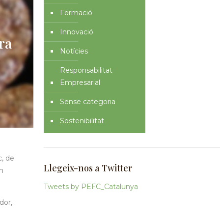
Formació
Innovació
ra
Notícies
Responsabilitat
Empresarial
Sense categoria
Sostenibilitat
c, de
Llegeix-nos a Twitter
en
Tweets by PEFC_Catalunya
dor,