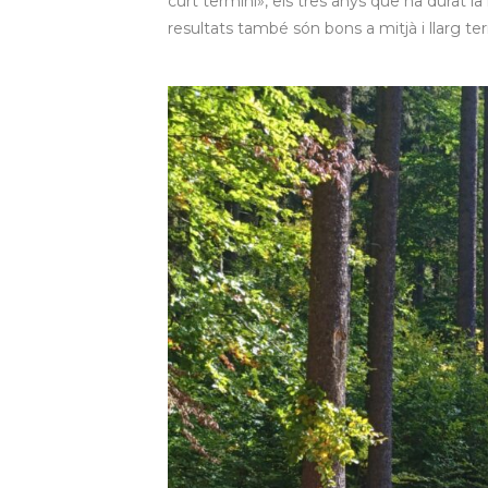
curt termini», els tres anys que ha durat l
resultats també són bons a mitjà i llarg te