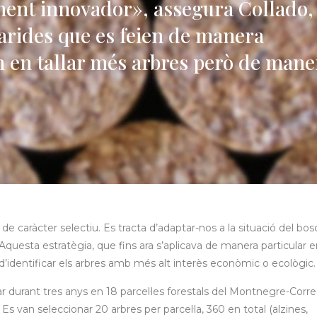
ment innovador», assegura Collado,
larides que es feien de manera
n en tallar més arbres però de mane
 caràcter selectiu. Es tracta d’adaptar-nos a la situació del bos
 Aquesta estratègia, que fins ara s’aplicava de manera particular 
’identificar els arbres amb més alt interès econòmic o ecològic.
lar durant tres anys en 18 parcel·les forestals del Montnegre-Corre
Es van seleccionar 20 arbres per parcel·la, 360 en total (alzines,