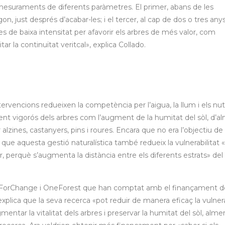
es mesuraments de diferents paràmetres. El primer, abans de les
on, just després d’acabar-les; i el tercer, al cap de dos o tres any
des de baixa intensitat per afavorir els arbres de més valor, com
r la continuïtat veritcal», explica Collado.
ervencions redueixen la competència per l’aigua, la llum i els nut
ent vigorós dels arbres com l’augment de la humitat del sòl, d’a
alzines, castanyers, pins i roures. Encara que no era l’objectiu de
 que aquesta gestió naturalística també redueix la vulnerabilitat «
, perquè s’augmenta la distància entre els diferents estrats» del
MixForChange i OneForest que han comptat amb el finançament d
 explica que la seva recerca «pot reduir de manera eficaç la vulnera
entar la vitalitat dels arbres i preservar la humitat del sòl, alme