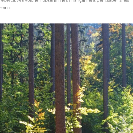
a recerca. Ara voldrien obtenir més finançament per «saber si els
rmini»