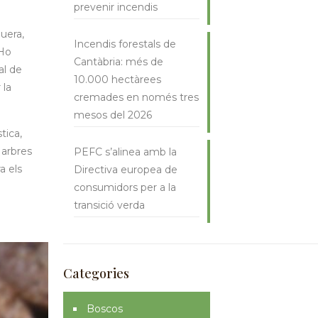
prevenir incendis
quera,
Incendis forestals de
Ho
Cantàbria: més de
al de
10.000 hectàrees
 la
cremades en només tres
mesos del 2026
tica,
 arbres
PEFC s’alinea amb la
a els
Directiva europea de
consumidors per a la
transició verda
Categories
Boscos