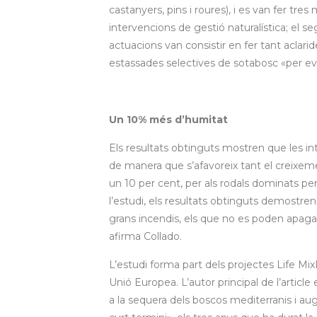
castanyers, pins i roures), i es van fer tr
intervencions de gestió naturalística; el seg
actuacions van consistir en fer tant aclari
estassades selectives de sotabosc «per evita
Un 10% més d’humitat
Els resultats obtinguts mostren que les int
de manera que s’afavoreix tant el creixem
un 10 per cent, per als rodals dominats per 
l’estudi, els resultats obtinguts demostren
grans incendis, els que no es poden apagar
afirma Collado.
L’estudi forma part dels projectes Life 
Unió Europea. L’autor principal de l’article
a la sequera dels boscos mediterranis i augm