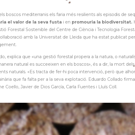
ls boscos mediterranis els faria més resilients als episodis de se
ia el valor de la seva fusta
i en
promouria la biodiversitat.
tió Forestal Sostenible del Centre de Ciència i Tecnologia Forest
col·laboració amb la Universitat de Lleida que ha estat publicat per
ngement.
ado, explica que «una gestió forestal propera a la natura, o naturalís
anera natural es succeeixen en els boscos», és a dir, la mort dels
nts naturals. «Es tracta de fer-hi poca intervenció, però que alhor
uinària que fa falta per a la seva explotació. Eduardo Collado firma
 Coello, Javier de Dios García, Carla Fuentes i Lluís Coll.