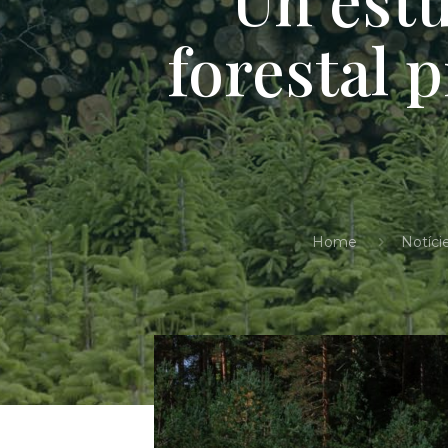
forestal p
Home
Notíci