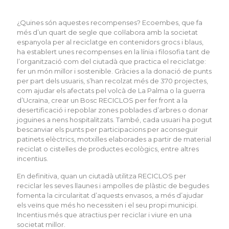
¿Quines són aquestes recompenses? Ecoembes, que fa
més d’un quart de segle que col·labora amb la societat
espanyola per al reciclatge en contenidors grocs i blaus,
ha establert unes recompenses en la línia i filosofia tant de
l’organització com del ciutadà que practica el reciclatge:
fer un món millor i sostenible. Gràcies a la donació de punts
per part dels usuaris, s’han recolzat més de 370 projectes,
com ajudar els afectats pel volcà de La Palma o la guerra
d’Ucraïna, crear un Bosc RECICLOS per fer front a la
desertificació i repoblar zones poblades d’arbres o donar
joguines a nens hospitalitzats. També, cada usuari ha pogut
bescanviar els punts per participacions per aconseguir
patinets elèctrics, motxilles elaborades a partir de material
reciclat o cistelles de productes ecològics, entre altres
incentius.
En definitiva, quan un ciutadà utilitza RECICLOS per
reciclar les seves llaunes i ampolles de plàstic de begudes
fomenta la circularitat d’aquests envasos, a més d’ajudar
els veïns que més ho necessiten i el seu propi municipi.
Incentius més que atractius per reciclar i viure en una
societat millor.