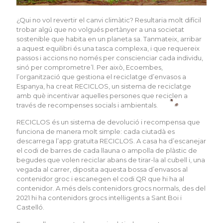
¿Qui no vol revertir el canvi climàtic? Resultaria molt difícil
trobar algú que no volgués pertànyer a una societat
sostenible que habita en un planeta sa. Tanmateix, arribar
a aquest equilibri és una tasca complexa, i que requereix
passos i accions no només per conscienciar cada individu,
sinó per comprometre’l. Per això, Ecoembes,
l’organització que gestiona el reciclatge d’envasos a
Espanya, ha creat RECICLOS, un sistema de reciclatge
amb què incentivar aquelles persones que reciclen a
través de recompenses socials i ambientals.
RECICLOS és un sistema de devolució i recompensa que
funciona de manera molt simple: cada ciutadà es
descarrega l’app gratuïta RECICLOS. A casa ha d’escanejar
el codi de barres de cada llauna o ampolla de plàstic de
begudes que volen reciclar abans de tirar-la al cubell i, una
vegada al carrer, diposita aquesta bossa d’envasos al
contenidor groc i escanegen el codi QR que hi ha al
contenidor. A més dels contenidors grocs normals, des del
2021 hi ha contenidors grocs intel·ligents a Sant Boi i
Castelló.