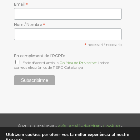
Email
*
Nom / Nombre
*
*
necessari / necesario
En compliment de l'RGPD:
Estic d'acord amb la
Política de Privacitat
i rebre
correus electrònics de PEFC Catalunya
© PEFC Catalunya -
Avís Legal i Privacitat
-
Cookies
-
Tel. 93 574 70 39 - info@pefc.cat
Utilitzem cookies per oferir-vos la millor experiència al nostre
Disenny web:
nextep.es