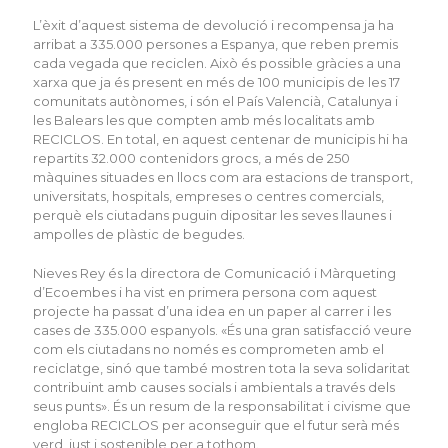
L’èxit d’aquest sistema de devolució i recompensa ja ha
arribat a 335.000 persones a Espanya, que reben premis
cada vegada que reciclen. Això és possible gràcies a una
xarxa que ja és present en més de 100 municipis de les 17
comunitats autònomes, i són el País Valencià, Catalunya i
les Balears les que compten amb més localitats amb
RECICLOS. En total, en aquest centenar de municipis hi ha
repartits 32.000 contenidors grocs, a més de 250
màquines situades en llocs com ara estacions de transport,
universitats, hospitals, empreses o centres comercials,
perquè els ciutadans puguin dipositar les seves llaunes i
ampolles de plàstic de begudes.
Nieves Rey és la directora de Comunicació i Màrqueting
d’Ecoembes i ha vist en primera persona com aquest
projecte ha passat d’una idea en un paper al carrer i les
cases de 335.000 espanyols. «És una gran satisfacció veure
com els ciutadans no només es comprometen amb el
reciclatge, sinó que també mostren tota la seva solidaritat
contribuint amb causes socials i ambientals a través dels
seus punts». És un resum de la responsabilitat i civisme que
engloba RECICLOS per aconseguir que el futur serà més
verd, just i sostenible per a tothom.