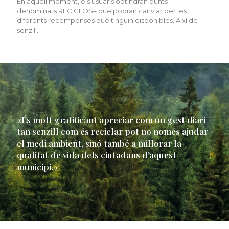
En aquell moment, els usuaris obtindran punts –
denominats RECICLOS– que podran canviar per les
diferents recompenses que tinguin disponibles. Així de
senzill.
«És molt gratificant apreciar com un gest diari
tan senzill com és reciclar pot no només ajudar
el medi ambient, sinó també a millorar la
qualitat de vida dels ciutadans d’aquest
municipi.»