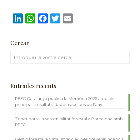
LinkedIn
WhatsApp
Facebook
Twitter
Email
Cercar
Entrades recents
PEFC Catalunya publica la Memòria 2025 amb els
principals resultats, dades i accions de l’any
Zenet porta la sostenibilitat forestal a Barcelona amb
PEFC
Gestió forestal a Catalunya: clau per prevenir incendis