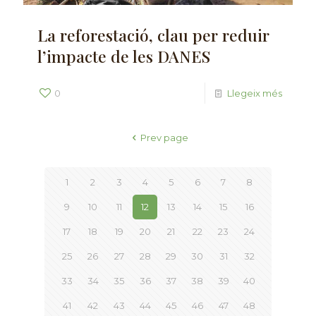
La reforestació, clau per reduir
l’impacte de les DANES
0
Llegeix més
Prev page
1
2
3
4
5
6
7
8
9
10
11
12
13
14
15
16
17
18
19
20
21
22
23
24
25
26
27
28
29
30
31
32
33
34
35
36
37
38
39
40
41
42
43
44
45
46
47
48