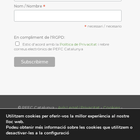
Nom / Nombre
*
*
necessari / necesario
En compliment de l'RGPD:
Estic d'acord amb la
Política de Privacitat
i rebre
correus electrònics de PEFC Catalunya
© PEFC Catalunya -
Avís Legal i Privacitat
-
Cookies
-
Tel. 93 574 70 39 - info@pefc.cat
Utilitzem cookies per oferir-vos la millor experiència al nostre
Disenny web:
nextep.es
lloc web.
Podeu obtenir més informació sobre les cookies que utilitzem o
desactivar-les a la
configuració