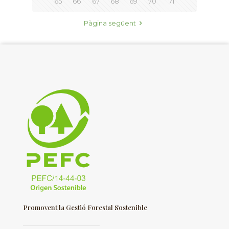
65
66
67
68
69
70
71
Pàgina següent
Promovent la Gestió Forestal Sostenible