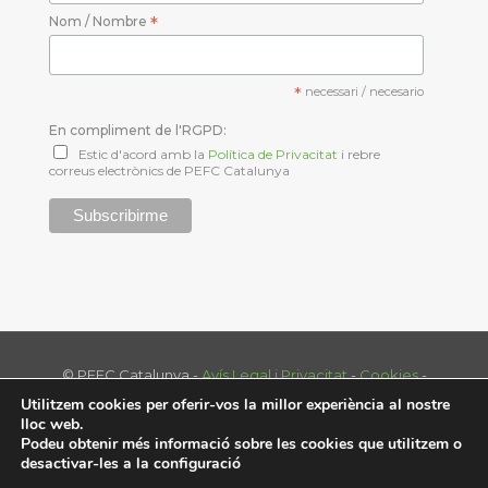
Nom / Nombre
*
*
necessari / necesario
En compliment de l'RGPD:
Estic d'acord amb la
Política de Privacitat
i rebre
correus electrònics de PEFC Catalunya
© PEFC Catalunya -
Avís Legal i Privacitat
-
Cookies
-
Tel. 93 574 70 39 - info@pefc.cat
Utilitzem cookies per oferir-vos la millor experiència al nostre
Disenny web:
nextep.es
lloc web.
Podeu obtenir més informació sobre les cookies que utilitzem o
desactivar-les a la
configuració