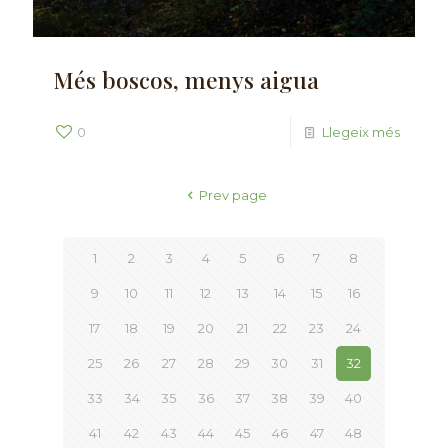
Més boscos, menys aigua
0
Llegeix més
Prev page
1
2
3
4
5
6
7
8
9
10
11
12
13
14
15
16
17
18
19
20
21
22
23
24
25
26
27
28
29
30
31
32
33
34
35
36
37
38
39
40
41
42
43
44
45
46
47
48