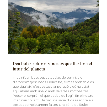
Deu boles sobre els boscos que llastren el
futur del planeta
Imagini’s un bosc espectacular, de somni, ple
d’arbres majestuosos. Doncs bé, el més probable és
que sigui així d’espectacular perquè algú ha estat
aquí abans amb una, o amb diverses, motoserres.
Potser el sorprèn el que acaba de llegir. En el nostre
imaginari col·lectiu tenim una sèrie d’idees sobre els
boscos completament falses. Una sèrie de faules