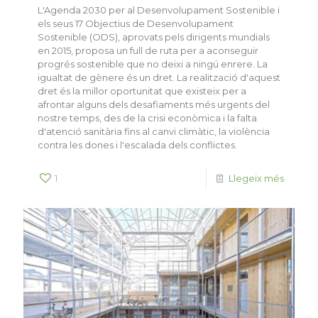
L'Agenda 2030 per al Desenvolupament Sostenible i
els seus 17 Objectius de Desenvolupament
Sostenible (ODS), aprovats pels dirigents mundials
en 2015, proposa un full de ruta per a aconseguir
progrés sostenible que no deixi a ningú enrere. La
igualtat de gènere és un dret. La realització d'aquest
dret és la millor oportunitat que existeix per a
afrontar alguns dels desafiaments més urgents del
nostre temps, des de la crisi econòmica i la falta
d'atenció sanitària fins al canvi climàtic, la violència
contra les dones i l'escalada dels conflictes.
1
Llegeix més