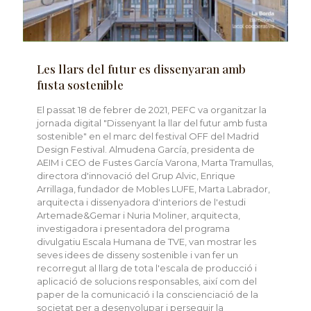
Les llars del futur es dissenyaran amb
fusta sostenible
El passat 18 de febrer de 2021, PEFC va organitzar la
jornada digital "Dissenyant la llar del futur amb fusta
sostenible" en el marc del festival OFF del Madrid
Design Festival. Almudena García, presidenta de
AEIM i CEO de Fustes García Varona, Marta Tramullas,
directora d'innovació del Grup Alvic, Enrique
Arrillaga, fundador de Mobles LUFE, Marta Labrador,
arquitecta i dissenyadora d'interiors de l'estudi
Artemade&Gemar i Nuria Moliner, arquitecta,
investigadora i presentadora del programa
divulgatiu Escala Humana de TVE, van mostrar les
seves idees de disseny sostenible i van fer un
recorregut al llarg de tota l'escala de producció i
aplicació de solucions responsables, així com del
paper de la comunicació i la conscienciació de la
societat per a desenvolupar i perseguir la