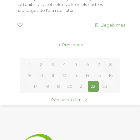
sostenibilitat a tots els nivells en els nostres
habitatges de l'ara i del futur.
1
Llegeix més
Prev page
1
2
3
4
5
6
7
8
9
10
11
12
13
14
15
16
17
18
19
20
21
22
23
Pàgina següent