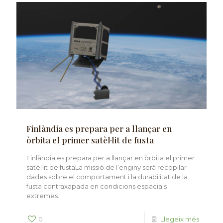
Finlàndia es prepara per a llançar en
òrbita el primer satèl·lit de fusta
Finlàndia es prepara per a llançar en òrbita el primer
satèl·lit de fustaLa missió de l’enginy serà recopilar
dades sobre el comportament i la durabilitat de la
fusta contraxapada en condicions espacials
extremes.
0
Llegeix més