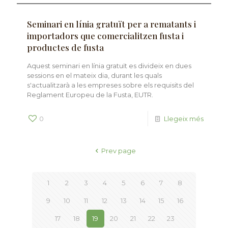
Seminari en línia gratuït per a rematants i
importadors que comercialitzen fusta i
productes de fusta
Aquest seminari en línia gratuït es divideix en dues
sessions en el mateix dia, durant les quals
s'actualitzarà a les empreses sobre els requisits del
Reglament Europeu de la Fusta, EUTR.
0
Llegeix més
Prev page
1
2
3
4
5
6
7
8
9
10
11
12
13
14
15
16
17
18
19
20
21
22
23